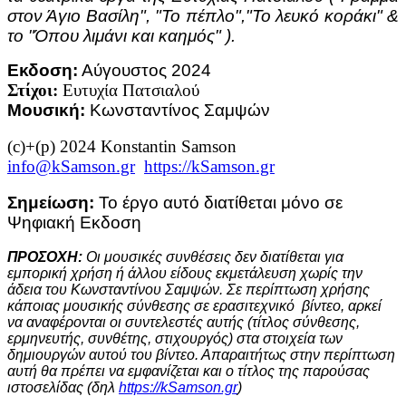
στον Άγιο Βασίλη", "Το πέπλο","Το λευκό κοράκι" &
το "Όπου λιμάνι και καημός" ).
Εκδοση:
Αύγουστος 2024
Στίχοι:
Ευτυχία Πατσιαλού
Μουσική:
Κωνσταντίνος Σαμψών
(c)+(p) 2024 Konstantin Samson
info@kSamson.gr
https://kSamson.gr
Σημείωση:
Το έργο αυτό διατίθεται μόνο σε
Ψηφιακή Εκδοση
ΠΡΟΣΟΧΗ:
Οι μουσικές συνθέσεις δεν διατίθεται για
εμπορική χρήση ή άλλου είδους εκμετάλευση χωρίς την
άδεια του Κωνσταντίνου Σαμψών. Σε περίπτωση χρήσης
κάποιας μουσικής σύνθεσης σε ερασιτεχνικό
βίντεο, αρκεί
να αναφέρονται οι συντελεστές αυτής (τίτλος σύνθεσης,
ερμηνευτής, συνθέτης, στιχουργός) στα στοιχεία των
δημιουργών αυτού του βίντεο. Απαραιτήτως στην περίπτωση
αυτή θα πρέπει να εμφανίζεται και ο τίτλος της παρούσας
ιστοσελίδας (δηλ
https://kSamson.gr
)