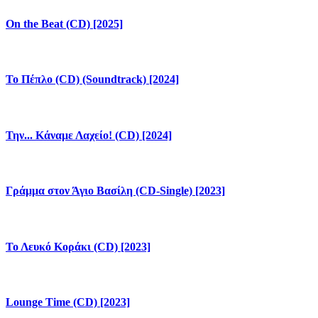
On the Beat (CD) [2025]
Το Πέπλο (CD) (Soundtrack) [2024]
Την... Κάναμε Λαχείο! (CD) [2024]
Γράμμα στον Άγιο Βασίλη (CD-Single) [2023]
Το Λευκό Κοράκι (CD) [2023]
Lounge Time (CD) [2023]