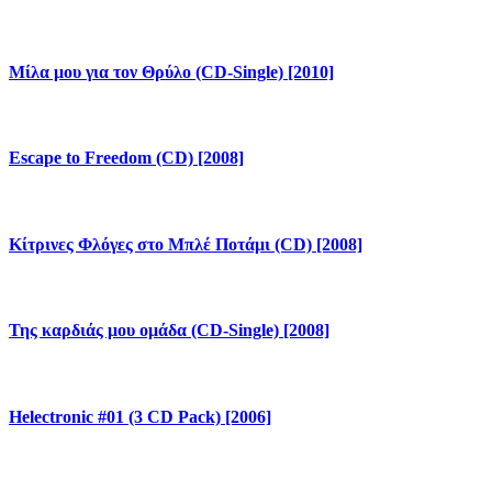
Μίλα μου για τον Θρύλο (CD-Single) [2010]
Escape to Freedom (CD) [2008]
Κίτρινες Φλόγες στο Μπλέ Ποτάμι (CD) [2008]
Της καρδιάς μου ομάδα (CD-Single) [2008]
Helectronic #01 (3 CD Pack) [2006]