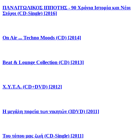
ΠΑΝΑΙΤΩΛΙΚΟΣ ΙΠΠΟΤΗΣ - 90 Χρόνια Ιστορία και Νέοι
Στόχοι (CD-Single) [2016]
On Air ... Techno Moods (CD) [2014]
Beat & Lounge Collection (CD) [2013]
X.Y.T.A. (CD+DVD) [2012]
Η μεγάλη πορεία των νικητών (3DVD) [2011]
Του τόπου μας ζωή (CD-Single) [2011]