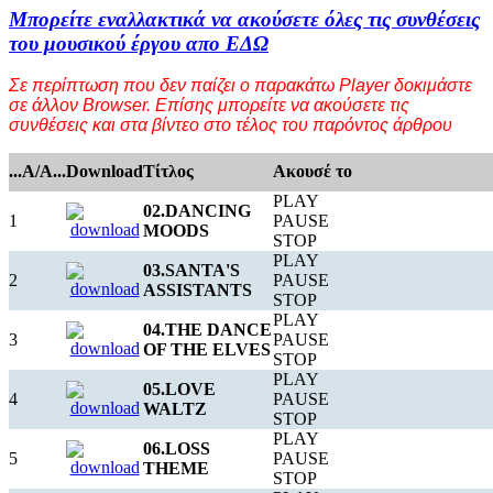
Μπορείτε εναλλακτικά να ακούσετε όλες τις συνθέσεις
του μουσικού έργου απο ΕΔΩ
Σε περίπτωση που δεν παίζει ο παρακάτω Player δοκιμάστε
σε άλλον Browser. Επίσης μπορείτε να ακούσετε τις
συνθέσεις και στα βίντεο στο τέλος του παρόντος άρθρου
...A/A...
Download
Τίτλος
Ακουσέ το
PLAY
02.DANCING
1
PAUSE
MOODS
STOP
PLAY
03.SANTA'S
2
PAUSE
ASSISTANTS
STOP
PLAY
04.THE DANCE
3
PAUSE
OF THE ELVES
STOP
PLAY
05.LOVE
4
PAUSE
WALTZ
STOP
PLAY
06.LOSS
5
PAUSE
THEME
STOP