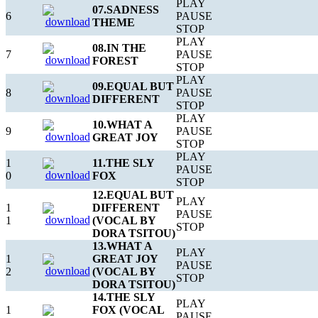
PLAY
07.SADNESS
6
PAUSE
THEME
STOP
PLAY
08.IN THE
7
PAUSE
FOREST
STOP
PLAY
09.EQUAL BUT
8
PAUSE
DIFFERENT
STOP
PLAY
10.WHAT A
9
PAUSE
GREAT JOY
STOP
PLAY
1
11.THE SLY
PAUSE
0
FOX
STOP
12.EQUAL BUT
PLAY
1
DIFFERENT
PAUSE
1
(VOCAL BY
STOP
DORA TSITOU)
13.WHAT A
PLAY
1
GREAT JOY
PAUSE
2
(VOCAL BY
STOP
DORA TSITOU)
14.THE SLY
PLAY
1
FOX (VOCAL
PAUSE