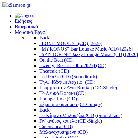
Ειδήσεις
Βιογραφικό
Μουσικά Έργα
Back
"LOVE MOODS" (CD) [2026]
"MYKONOS" Bar Lounge Music (CD) [2026]
"SANTORINI" Jazzy Lounge Music (CD) [2026]
On the Beat (CD)
Twenty [Best of 2005-2025] (CD)
Theatrale (CD)
Το Πέπλο (CD) (Soundtrack)
Την... Κάναμε Λαχείο! (CD)
Γράμμα στον Άγιο Βασίλη (CD-Single)
Το Λευκό Κοράκι (CD)
Lounge Time (CD)
Ξέρω μια ομαδάρα (CD-Single)
Back
Το Κίτρινο Μπλουζάκι (CD) (Soundtrack)
Γιν' αγέρας και έλα (CD-Single)
Cinematica (CD)
Μελανοχτυπημένη (CD)
Time to Relax (CD)