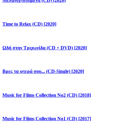
Μελανοχτυπημένη (CD) [2020]
Time to Relax (CD) [2020]
Ωδή στην Τριχωνίδα (CD + DVD) [2020]
Βρες τα φτερά σου... (CD-Single) [2020]
Music for Films Collection No2 (CD) [2018]
Music for Films Collection No1 (CD) [2017]