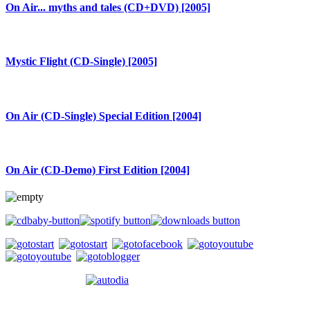
On Air... myths and tales (CD+DVD) [2005]
Mystic Flight (CD-Single) [2005]
On Air (CD-Single) Special Edition [2004]
On Air (CD-Demo) First Edition [2004]