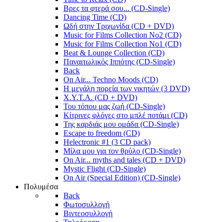
Βρες τα φτερά σου... (CD-Single)
Dancing Time (CD)
Ωδή στην Τριχωνίδα (CD + DVD)
Music for Films Collection No2 (CD)
Music for Films Collection No1 (CD)
Beat & Lounge Collection (CD)
Παναιτωλικός Ιππότης (CD-Single)
Back
On Air... Techno Moods (CD)
Η μεγάλη πορεία των νικητών (3 DVD)
X.Y.T.A. (CD + DVD)
Του τόπου μας ζωή (CD-Single)
Κίτρινες φλόγες στο μπλέ ποτάμι (CD)
Της καρδιάς μου ομάδα (CD-Single)
Escape to freedom (CD)
Helectronic #1 (3 CD pack)
Μίλα μου για τον θρύλο (CD-Single)
On Air... myths and tales (CD + DVD)
Mystic Flight (CD-Single)
On Air (Special Edition) (CD-Single)
Πολυμέσα
Back
Φωτοσυλλογή
Βιντεοσυλλογή