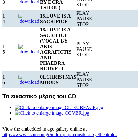
3
BY DORA
STOP
TSITOU)
PLAY
1
15.LOVE IS A
PAUSE
4
SACRIFICE
STOP
16.LOVE IS A
SACRIFICE
(VOCAL BY
PLAY
1
AKIS
PAUSE
5
AGRAFIOTIS
STOP
AND
PHAEDRA
KOUVELI
PLAY
1
01.CHRISTMAS
PAUSE
6
MOODS
e
STOP
Το εικαστικό μέρος του CD
View the embedded image gallery online at:
https://www.ksamson.gr/index.php/mousika-erga/theatrale-