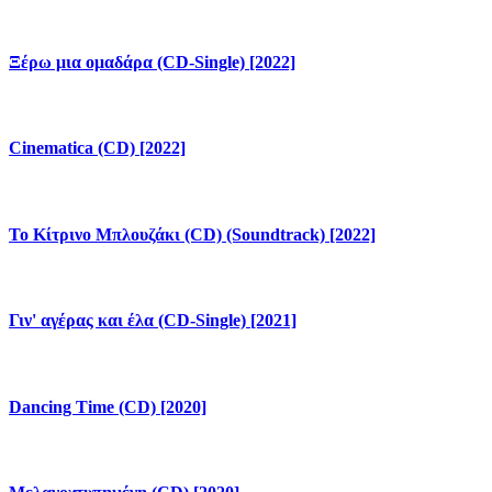
Ξέρω μια ομαδάρα (CD-Single) [2022]
Cinematica (CD) [2022]
Το Κίτρινο Μπλουζάκι (CD) (Soundtrack) [2022]
Γιν' αγέρας και έλα (CD-Single) [2021]
Dancing Time (CD) [2020]