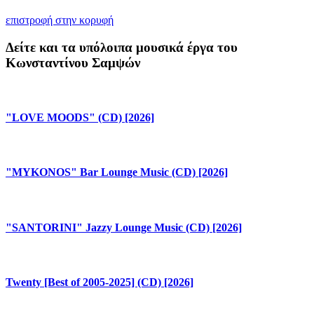
επιστροφή στην κορυφή
Δείτε και τα υπόλοιπα μουσικά έργα του
Κωνσταντίνου Σαμψών
"LOVE MOODS" (CD) [2026]
"MYKONOS" Bar Lounge Music (CD) [2026]
"SANTORINI" Jazzy Lounge Music (CD) [2026]
Twenty [Best of 2005-2025] (CD) [2026]