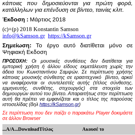
κάποιες που δημοσιεύονται για πρώτη φορά,
κατάλληλων για επένδυση σε βίντεο, ταινίες κλπ.
Έκδοση :
Μάρτιος 2018
(c)+(p) 2018 Konstantin Samson
info@kSamson.gr
https://kSamson.gr
Σημείωση:
Το έργο αυτό διατίθεται μόνο σε
Ψηφιακή Εκδοση
ΠΡΟΣΟΧΗ:
Οι μουσικές συνθέσεις δεν διατίθεται για
εμπορική χρήση ή άλλου είδους εκμετάλευση χωρίς την
άδεια του Κωνσταντίνου Σαμψών. Σε περίπτωση χρήσης
κάποιας μουσικής σύνθεσης σε
ερασιτεχνικό
βίντεο, αρκεί
να αναφέρονται οι συντελεστές αυτής (τίτλος σύνθεσης,
ερμηνευτής, συνθέτης, στιχουργός) στα στοιχεία των
δημιουργών αυτού του βίντεο. Απαραιτήτως στην περίπτωση
αυτή θα πρέπει να εμφανίζεται και ο τίτλος της παρούσας
ιστοσελίδας (δηλ
https://kSamson.gr
)
Σε περίπτωση που δεν παίζει ο παρακάτω Player δοκιμάστε
σε άλλον Browser
...A/A...
Download
Τίτλος
Ακουσέ το