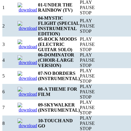
PLAY
01-UNDER THE
1
PAUSE
RAINBOW (TV)
STOP
04-MYSTIC
PLAY
FLIGHT (SPECIAL
2
PAUSE
INSTRUMENTAL
STOP
EDITION)
05-ROCK MOODS
PLAY
3
(ELECTRIC
PAUSE
GUITAR SOLO)
STOP
06-DOMINATOR
PLAY
4
(CHOIR-LARGE
PAUSE
VERSION)
STOP
PLAY
07-NO BORDERS
5
PAUSE
(INSTRUMENTAL)
STOP
PLAY
08-A THEME FOR
6
PAUSE
FILM
STOP
PLAY
09-SKYWALKER
7
PAUSE
(INSTRUMENTAL)
STOP
PLAY
10-TOUCH AND
8
PAUSE
GO
STOP