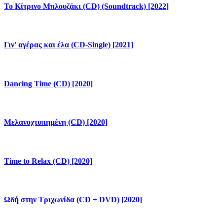
Το Κίτρινο Μπλουζάκι (CD) (Soundtrack) [2022]
Γιν' αγέρας και έλα (CD-Single) [2021]
Dancing Time (CD) [2020]
Μελανοχτυπημένη (CD) [2020]
Time to Relax (CD) [2020]
Ωδή στην Τριχωνίδα (CD + DVD) [2020]