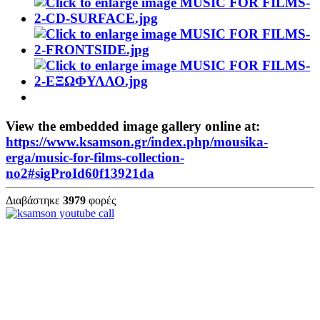
View the embedded image gallery online at:
https://www.ksamson.gr/index.php/mousika-
erga/music-for-films-collection-
no2#sigProId60f13921da
Διαβάστηκε
3979
φορές