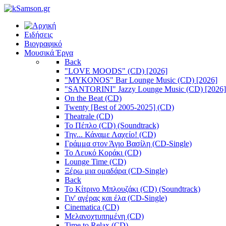
Ειδήσεις
Βιογραφικό
Μουσικά Έργα
Back
"LOVE MOODS" (CD) [2026]
"MYKONOS" Bar Lounge Music (CD) [2026]
"SANTORINI" Jazzy Lounge Music (CD) [2026]
On the Beat (CD)
Twenty [Best of 2005-2025] (CD)
Theatrale (CD)
Το Πέπλο (CD) (Soundtrack)
Την... Κάναμε Λαχείο! (CD)
Γράμμα στον Άγιο Βασίλη (CD-Single)
Το Λευκό Κοράκι (CD)
Lounge Time (CD)
Ξέρω μια ομαδάρα (CD-Single)
Back
Το Κίτρινο Μπλουζάκι (CD) (Soundtrack)
Γιν' αγέρας και έλα (CD-Single)
Cinematica (CD)
Μελανοχτυπημένη (CD)
Time to Relax (CD)