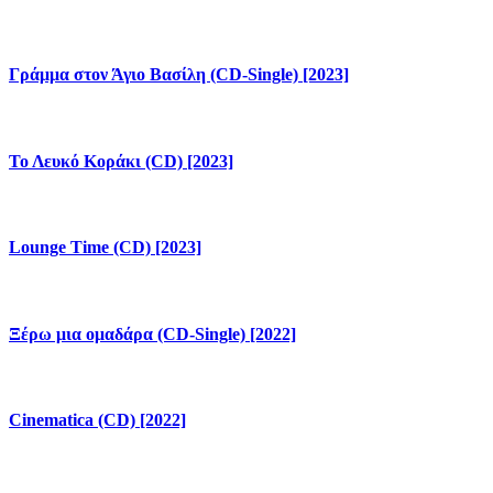
Γράμμα στον Άγιο Βασίλη (CD-Single) [2023]
Το Λευκό Κοράκι (CD) [2023]
Lounge Time (CD) [2023]
Ξέρω μια ομαδάρα (CD-Single) [2022]
Cinematica (CD) [2022]