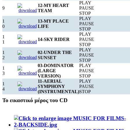
PLAY
12-MY HEART
9
PAUSE
TEAM
STOP
PLAY
1
13-MY PLACE
PAUSE
0
LIFE
STOP
PLAY
1
14-SKY RIDER
PAUSE
1
STOP
PLAY
1
02-UNDER THE
PAUSE
2
SUNSET
STOP
03-DOMINATOR
PLAY
1
(LARGE
PAUSE
3
VERSION)
STOP
11-AERIAL
PLAY
1
SYMPHONY
PAUSE
4
e
(INSTRUMENTAL)
STOP
Το εικαστικό μέρος του CD