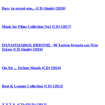
Βρες τα φτερά σου... (CD-Single) [2020]
Music for Films Collection No1 (CD) [2017]
ΠΑΝΑΙΤΩΛΙΚΟΣ ΙΠΠΟΤΗΣ - 90 Χρόνια Ιστορία και Νέοι
Στόχοι (CD-Single) [2016]
On Air ... Techno Moods (CD) [2014]
Beat & Lounge Collection (CD) [2013]
X.Y.T.A. (CD+DVD) [2012]