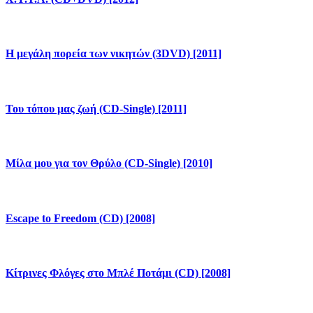
Η μεγάλη πορεία των νικητών (3DVD) [2011]
Του τόπου μας ζωή (CD-Single) [2011]
Μίλα μου για τον Θρύλο (CD-Single) [2010]
Escape to Freedom (CD) [2008]
Κίτρινες Φλόγες στο Μπλέ Ποτάμι (CD) [2008]