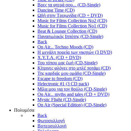
Βρες τα φτερά σου... (CD-Single)
Dancing Time (CD)
Ωδή στην Τριχωνίδα (CD + DVD)
Music for Films Collection No2 (CD)
Music for Films Collection No1 (CD)
Beat & Lounge Collection (CD)
Παναιτωλικός Ιππότης (CD-Single)
Back
On Air... Techno Moods (CD)
Η μεγάλη πορεία των νικητών (3 DVD)
X.Y.T.A. (CD + DVD)
Του τόπου μας ζωή (CD-Single)
Κίτρινες φλόγες στο μπλέ ποτάμι (CD)
Της καρδιάς μου ομάδα (CD-Single)
Escape to freedom (CD)
Helectronic #1 (3 CD pack)
Μίλα μου για τον θρύλο (CD-Single)
On Air... myths and tales (CD + DVD)
Mystic Flight (CD-Single)
On Air (Special Edition) (CD-Single)
Πολυμέσα
Back
Φωτοσυλλογή
Βιντεοσυλλογή