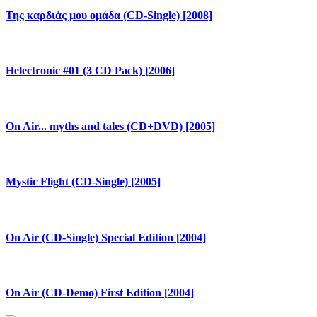
Της καρδιάς μου ομάδα (CD-Single) [2008]
Helectronic #01 (3 CD Pack) [2006]
On Air... myths and tales (CD+DVD) [2005]
Mystic Flight (CD-Single) [2005]
On Air (CD-Single) Special Edition [2004]
On Air (CD-Demo) First Edition [2004]