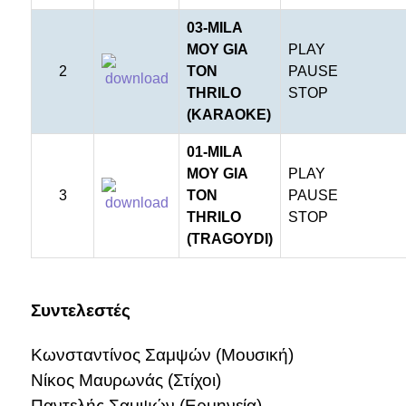
03-MILA
MOY GIA
PLAY
2
TON
PAUSE
THRILO
STOP
(KARAOKE)
01-MILA
MOY GIA
PLAY
3
TON
PAUSE
THRILO
STOP
(TRAGOYDI)
e
Συντελεστές
Κωνσταντίνος Σαμψών (Μουσική)
Νίκος Μαυρωνάς (Στίχοι)
Παντελής Σαμψών (Ερμηνεία)