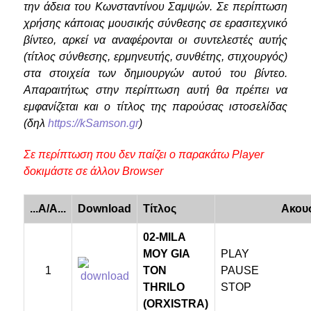
την άδεια του Κωνσταντίνου Σαμψών. Σε περίπτωση
χρήσης κάποιας μουσικής σύνθεσης σε ερασιτεχνικό
βίντεο, αρκεί να αναφέρονται οι συντελεστές αυτής
(τίτλος σύνθεσης, ερμηνευτής, συνθέτης, στιχουργός)
στα στοιχεία των δημιουργών αυτού του βίντεο.
Απαραιτήτως στην περίπτωση αυτή θα πρέπει να
εμφανίζεται και ο τίτλος της παρούσας ιστοσελίδας
(δηλ
https://kSamson.gr
)
Σε περίπτωση που δεν παίζει ο παρακάτω Player
δοκιμάστε σε άλλον Browser
...A/A...
Download
Τίτλος
Ακου
02-MILA
MOY GIA
PLAY
1
TON
PAUSE
THRILO
STOP
(ORXISTRA)