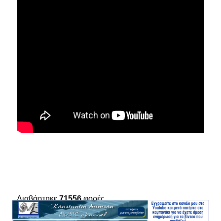
Διαβάστηκε
71556
φορές