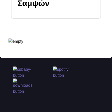
Σαμψών