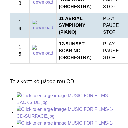
3
(ORCHESTRA)
STOP
11-AERIAL
PLAY
1
SYMPHONY
PAUSE
4
(PIANO)
STOP
12-SUNSET
PLAY
1
SOARING
PAUSE
5
(ORCHESTRA)
STOP
e
Το εικαστικό μέρος του CD