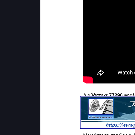
Διαβάστηκε
77290
φορέ