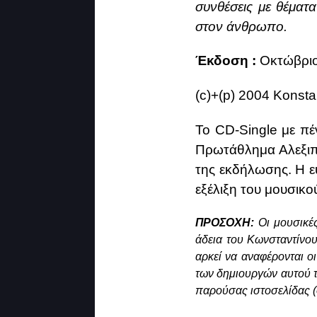
συνθέσεις με θέματ
στον άνθρωπο.
Έκδοση :
Οκτώβριο
(c)+(p) 2004 Konst
Το CD-Single με π
Πρωτάθλημα Αλεξιπ
της εκδήλωσης. Η ε
εξέλιξη του μουσικο
ΠΡΟΣΟΧΗ:
Οι μουσικές
άδεια του Κωνσταντίνο
αρκεί να αναφέρονται οι
των δημιουργών αυτού το
παρούσας ιστοσελίδας 