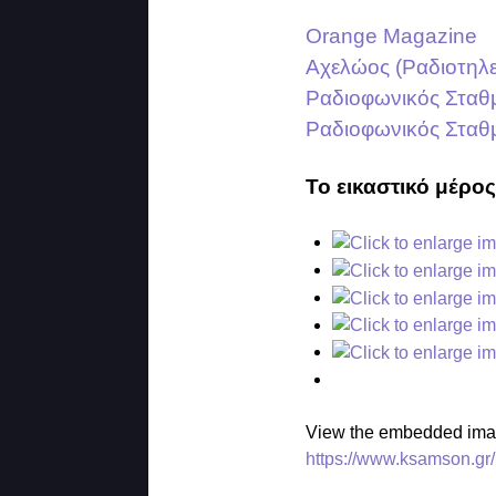
Orange Magazine
Αχελώος (Ραδιοτηλε
Ραδιοφωνικός Σταθμ
Ραδιοφωνικός Σταθ
Το εικαστικό μέρο
View the embedded image
https://www.ksamson.gr/