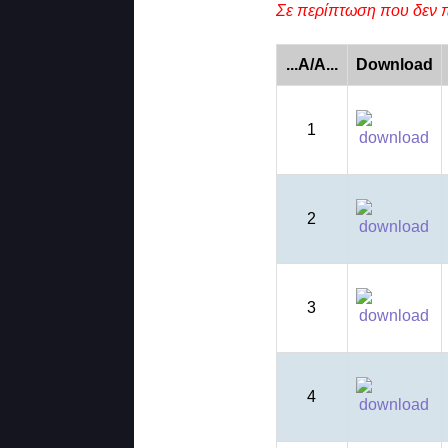
Σε περίπτωση που δεν π
...A/A...
Download
1
2
3
4