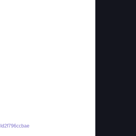
roId2f796ccbae