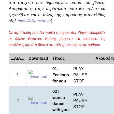
στα στοιχεία των δημιουργών αυτού του βίντεο.
Απαραιτήτως στην περίπτωση αυτή θα πρέπει να
εμφανίζεται και ο τίτλος της παρούσας ιστοσελίδας
(δηλ
https://kSamson.gr
)
Σε περίπτωση που δεν παίζει ο παρακάτω Player δοκιμάστε
σε άλλον Browser. Επίσης μπορείτε να ακούσετε τις
συνθέσεις και στο βίντεο στο τέλος του παρόντος άρθρου
...A/A...
Download
Τίτλος
Ακουσέ τ
01-
PLAY
1
Feelings
PAUSE
for you
STOP
02-I
PLAY
want a
2
PAUSE
dance
STOP
with you