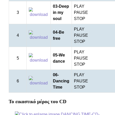
03-Deep
PLAY
3
in my
PAUSE
soul
STOP
PLAY
04-Be
4
PAUSE
free
STOP
PLAY
05-We
5
PAUSE
dance
STOP
06-
PLAY
6
Dancing
PAUSE
Time
STOP
e
Το εικαστικό μέρος του CD