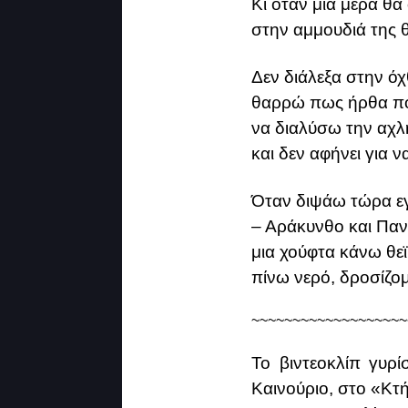
Κι όταν μια μέρα θα
στην αμμουδιά της θα
Δεν διάλεξα στην ό
θαρρώ πως ήρθα πορ
να διαλύσω την αχλ
και δεν αφήνει για 
Όταν διψάω τώρα ε
– Αράκυνθο και Παν
μια χούφτα κάνω θεϊ
πίνω νερό, δροσίζομ
~~~~~~~~~~~~~~~~~~~
Το βιντεοκλίπ γυρί
Καινούριο, στο «Κτ