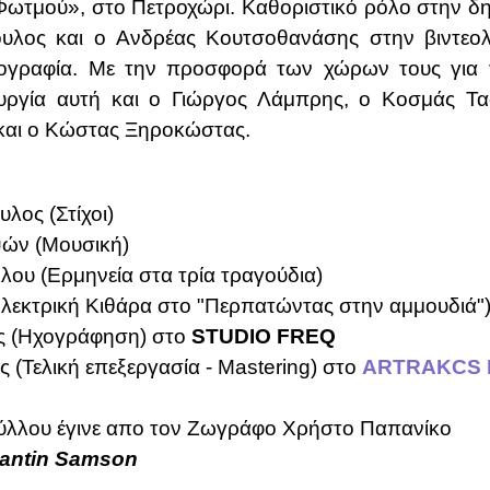
Φωτμού», στο Πετροχώρι. Καθοριστικό ρόλο στην δη
ουλος και ο Ανδρέας Κουτσοθανάσης
στην βιντεο
γραφία. Με την προσφορά των χώρων τους για τ
ουργία αυτή και ο Γιώργος Λάμπρης, ο Κοσμάς Τ
και ο Κώστας Ξηροκώστας.
ος (Στίχοι)
ών (Μουσική)
λου (Ερμηνεία στα τρία τραγούδια)
λεκτρική Κιθάρα στο "Περπατώντας στην αμμουδιά"
ς (Ηχογράφηση) στο
STUDIO FREQ
 (Τελική επεξεργασία - Mastering) στο
ARTRAKCS 
ύλλου έγινε απο τον Ζωγράφο Χρήστο Παπανίκο
tantin Samson