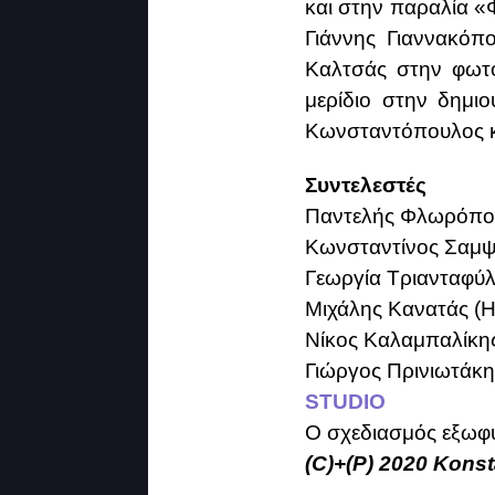
και στην παραλία «
Γιάννης Γιαννακόπ
Καλτσάς
στην φωτο
μερίδιο στην δημι
Κωνσταντόπουλος 
Συντελεστές
Παντελής Φλωρόπουλ
Κωνσταντίνος Σαμψ
Γεωργία Τριανταφύλ
Μιχάλης Κανατάς (Η
Νίκος Καλαμπαλίκη
Γιώργος Πρινιωτάκης
STUDIO
Ο σχεδιασμός εξωφ
(C)+(P) 2020 Kons