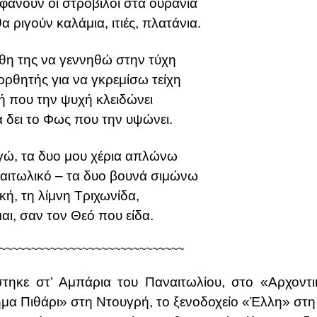
 φανούν οι στρόβιλοι στα ουράνια
 ριγούν καλάμια, ιτιές, πλατάνια.
χθη της να γεννηθώ στην τύχη
θητής για να γκρεμίσω τείχη
ή που την ψυχή κλειδώνει
να δει το Φως που την υψώνει.
γώ, τα δυο μου χέρια απλώνω
αιτωλικό – τα δυο βουνά σιμώνω
κή, τη λίμνη Τριχωνίδα,
αι, σαν τον Θεό που είδα.
~~~~~~~~~~~~~~~~~~~~~~~~~~~~~
στηκε στ’ Αμπάρια του Παναιτωλίου, στο «Αρχοντ
ήμα Πιθάρι» στη Ντουγρή, το ξενοδοχείο «Έλλη» στη 