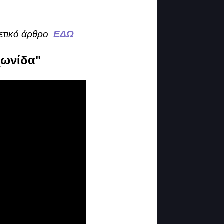
χετικό άρθρο
ΕΔΩ
χωνίδα"