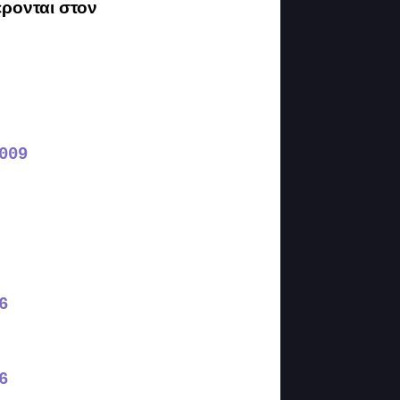
έρονται στον
009
6
6