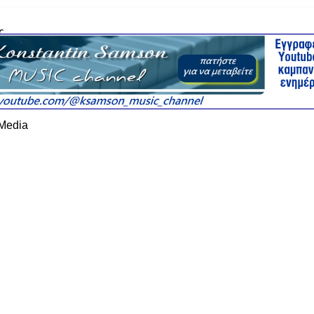
ς
 Media