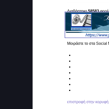
Διαβάστηκε
58583
φορέ
Μοιράστε το στα Social
επιστροφή στην κορυφή