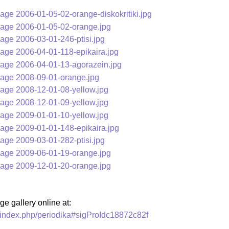
 gallery online at:
/index.php/periodika#sigProIdc18872c82f